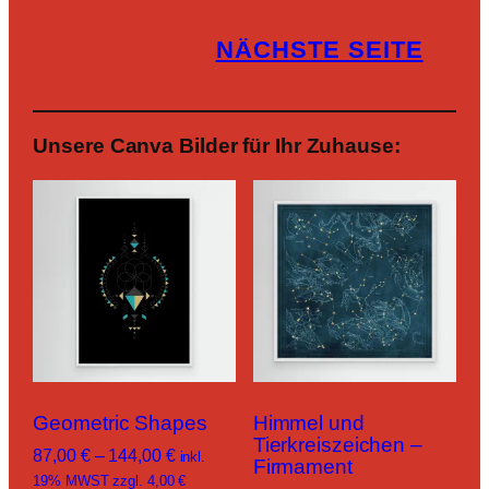
NÄCHSTE SEITE
Unsere Canva Bilder für Ihr Zuhause:
Geometric Shapes
Himmel und
Tierkreiszeichen –
P
87,00
€
–
144,00
€
inkl.
Firmament
r
19% MWST zzgl. 4,00 €