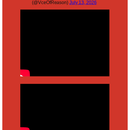
(@VceOfReason)
July 13, 2026