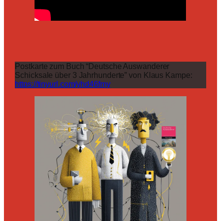
Postkarte zum Buch “Deutsche Auswanderer
Schicksale über 3 Jahrhunderte” von Klaus Kampe:
https://tinyurl.com/yhd46fmy