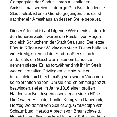
Compagnien der Stadt zu ihren alljährlichen
Amtsschmausereien. In dem großen Brande, der die
Stadt betraf, ist er zu Grunde gegangen, und es ist
nachher ein Arresthaus an dessen Stelle gebauet.
Dieser Artushof ist auf folgende Weise entstanden: In
den früheren Zeiten waren die Fürsten von Rügen
zugleich Schutzherrn der Stadt Stralsund. Der letzte
Fürst in Rügen war Witzlav der vierte. Dieser hatte so
viel Streitigkeiten mit der Stadt, daß er sie nicht
anders als ein Geschwür in seinem Lande zu
nennen pflegte. Er lag fortwährend mit ihr im Streit
wegen ihrer alten Privilegien, die sie, wie er
behauptete, nicht rechtmäßig von seinen Vorfahren
sollte erhalten haben. Um sie endlich einmal ganz zu
bezwingen, rief er im Jahre
1316
einen großen
Haufen von Bundesgenossen gegen sie zu Hülfe.
Dieß waren Erich der Fünfte, König von Dänemark,
Herzog Woldemar von Schleswig, Graf Adolph von
Schaumburg, Herzog Albrecht von Braunschweig,
Heinrich der Löwe von Mecklenburg, Pribislaus Herr