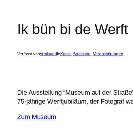
Ik bün bi de Werft
Verfasst von
stralsund
in
Kunst
, 
Stralsund
, 
Veranstaltungen
Die Ausstellung “Museum auf der Straße” 
75-jährige Werftjubiläum, der Fotograf
Zum Museum