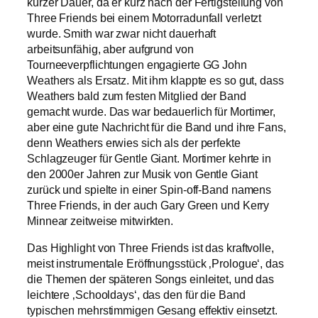
kurzer Dauer, da er kurz nach der Fertigstellung von
Three Friends bei einem Motorradunfall verletzt
wurde. Smith war zwar nicht dauerhaft
arbeitsunfähig, aber aufgrund von
Tourneeverpflichtungen engagierte GG John
Weathers als Ersatz. Mit ihm klappte es so gut, dass
Weathers bald zum festen Mitglied der Band
gemacht wurde. Das war bedauerlich für Mortimer,
aber eine gute Nachricht für die Band und ihre Fans,
denn Weathers erwies sich als der perfekte
Schlagzeuger für Gentle Giant. Mortimer kehrte in
den 2000er Jahren zur Musik von Gentle Giant
zurück und spielte in einer Spin-off-Band namens
Three Friends, in der auch Gary Green und Kerry
Minnear zeitweise mitwirkten.
Das Highlight von Three Friends ist das kraftvolle,
meist instrumentale Eröffnungsstück ‚Prologue‘, das
die Themen der späteren Songs einleitet, und das
leichtere ‚Schooldays‘, das den für die Band
typischen mehrstimmigen Gesang effektiv einsetzt.