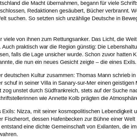
schland die Macht übernahmen, begann für viele Schriftste
chlossen, Redaktionen gesäubert, Bücher verbrannt. Wer b
lt suchen. So setzten sich unzählige Deutsche in Bewegu
r viele von ihnen zum Rettungsanker. Das Licht, die Wei
 Auch praktisch war die Region günstig: Die Lebenshaltun
eisen, falls die Lage unsicher wurde. Schon zuvor hatten K
annte, die nun ein neues Gesicht zeigte – die eines Exils.
der deutschen Kultur zusammen: Thomas Mann schrieb in 
r schuf in seiner Villa in Sanary-sur-Mer einen geistige
ht zog unstet durch Südfrankreich, stets auf der Suche na
iftstellerinnen wie Annette Kolb prägten die Atmosphäre
xils: Nizza, mit seiner kosmopolitischen Lebendigkeit 
ner Fischerort, dessen Hafenbecken zur Bühne einer Wel
ntstand eine dichte Gemeinschaft von Exilanten, die im
ewahren.