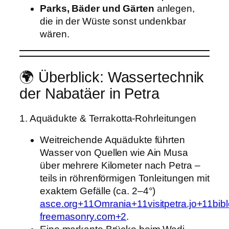
Parks, Bäder und Gärten
anlegen,
die in der Wüste sonst undenkbar
wären.
🌍 Überblick: Wassertechnik
der Nabatäer in Petra
1. Aquädukte & Terrakotta‑Rohrleitungen
Weitreichende Aquädukte führten
Wasser von Quellen wie Ain Musa
über mehrere Kilometer nach Petra –
teils in röhrenförmigen Tonleitungen mit
exaktem Gefälle (ca. 2–4°)
asce.org+11Omrania+11visitpetra.jo+11
bib
freemasonry.com+2
.