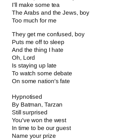
I’ll make some tea
The Arabs and the Jews, boy
Too much for me
They get me confused, boy
Puts me off to sleep
And the thing I hate
Oh, Lord
Is staying up late
To watch some debate
On some nation′s fate
Hypnotised
By Batman, Tarzan
Still surprised
You′ve won the west
In time to be our guest
Name your prize