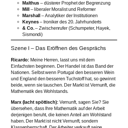
Malthus
– düsterer Prophet der Begrenzung
Mill
– liberaler Moralist und Reformer
Marshall
– Analytiker der Institutionen
Keynes
– Ironiker des 20. Jahrhunderts
& Co.
– Zwischenrufer (Schumpeter, Hayek,
Sismondi)
Szene I – Das Eröffnen des Gesprächs
Ricardo:
Meine Herren, lasst uns mit dem
Einfachsten beginnen. Der Handel ist das Band der
Nationen. Selbst wenn Portugal den besseren Wein
und England den besseren Tuchstoff hat, so gewinnt
beide, wenn sie tauschen. Der Markt ist Vernunft, die
Mathematik des Wohlstands.
Marx (lacht spöttisch):
Vernunft, sagen Sie? Sie
übersehen, dass Ihre Mathematik auf der Arbeit
derjenigen beruht, die keinen Anteil am Wohlstand
haben. Der Markt ist nicht Vernunft, sondern
Klassenherrschaft. Der Arbeiter verkauft seine