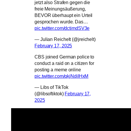
jetzt also Strafen gegen die
freie Meinungsäußerung,
BEVOR überhaupt ein Urteil
gesprochen wurde. Das…
pic.twitter.com/dctimdSV3e
— Julian Reichelt (@jreichelt)
February 17, 2025
CBS joined German police to
conduct a raid on a citizen for
posting a meme online
pic.twitter.com/qkjNdjIHxM
— Libs of TikTok
(@libsoftiktok)
February 17,
2025