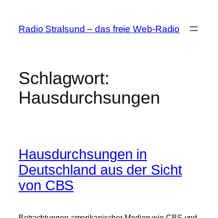
Zum
Inhalt
Radio Stralsund – das freie Web-Radio
springen
Schlagwort:
Hausdurchsungen
Hausdurchsungen in
Deutschland aus der Sicht
von CBS
Betrachtungen amerikanischer Medien wie CBS und