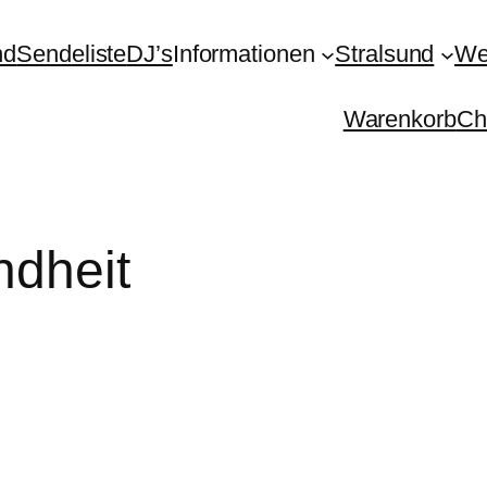
nd
Sendeliste
DJ’s
Informationen
Stralsund
We
Warenkorb
Ch
dheit