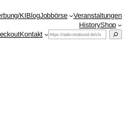
rbung/KI
Blog
Jobbörse
Veranstaltungen
History
Shop
Suchen
eckout
Kontakt