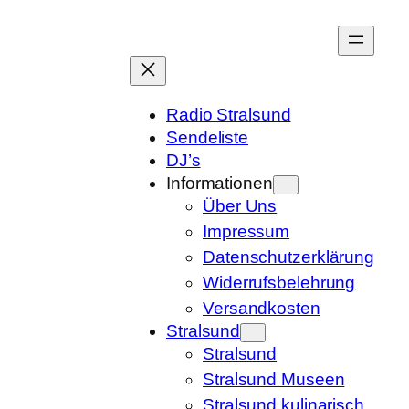
Zum
Inhalt
springen
Radio Stralsund
Sendeliste
DJ’s
Informationen
Über Uns
Impressum
Datenschutzerklärung
Widerrufsbelehrung
Versandkosten
Stralsund
Stralsund
Stralsund Museen
Stralsund kulinarisch