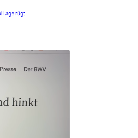
ll
#genügt