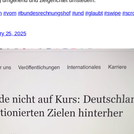
 umgehend und zielgerichtet umsteuern.”
n
#vom
#bundesrechnungshof
#und
#glaubt
#swipe
#scro
ry 25, 2025