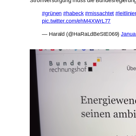
Stromversorgung muss die Bundesregierung
#grünen
#habeck
#missachtet
#leitlinie
pic.twitter.com/ehM4XWrL77
— Harald (@HaRaLdBeStE069)
Janua