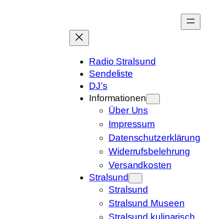
Zum
Inhalt
springen
Radio Stralsund
Sendeliste
DJ’s
Informationen
Über Uns
Impressum
Datenschutzerklärung
Widerrufsbelehrung
Versandkosten
Stralsund
Stralsund
Stralsund Museen
Stralsund kulinarisch