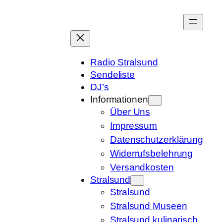
Zum
Inhalt
springen
Radio Stralsund
Sendeliste
DJ’s
Informationen
Über Uns
Impressum
Datenschutzerklärung
Widerrufsbelehrung
Versandkosten
Stralsund
Stralsund
Stralsund Museen
Stralsund kulinarisch