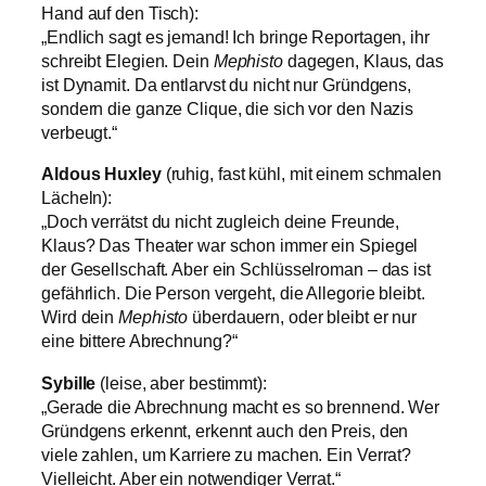
Hand auf den Tisch):
„Endlich sagt es jemand! Ich bringe Reportagen, ihr
schreibt Elegien. Dein
Mephisto
dagegen, Klaus, das
ist Dynamit. Da entlarvst du nicht nur Gründgens,
sondern die ganze Clique, die sich vor den Nazis
verbeugt.“
Aldous Huxley
(ruhig, fast kühl, mit einem schmalen
Lächeln):
„Doch verrätst du nicht zugleich deine Freunde,
Klaus? Das Theater war schon immer ein Spiegel
der Gesellschaft. Aber ein Schlüsselroman – das ist
gefährlich. Die Person vergeht, die Allegorie bleibt.
Wird dein
Mephisto
überdauern, oder bleibt er nur
eine bittere Abrechnung?“
Sybille
(leise, aber bestimmt):
„Gerade die Abrechnung macht es so brennend. Wer
Gründgens erkennt, erkennt auch den Preis, den
viele zahlen, um Karriere zu machen. Ein Verrat?
Vielleicht. Aber ein notwendiger Verrat.“