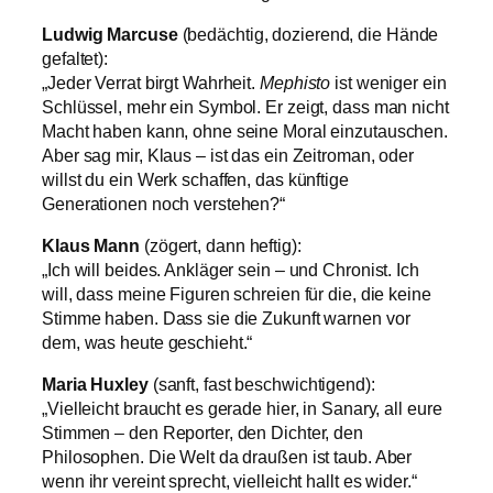
Ludwig Marcuse
(bedächtig, dozierend, die Hände
gefaltet):
„Jeder Verrat birgt Wahrheit.
Mephisto
ist weniger ein
Schlüssel, mehr ein Symbol. Er zeigt, dass man nicht
Macht haben kann, ohne seine Moral einzutauschen.
Aber sag mir, Klaus – ist das ein Zeitroman, oder
willst du ein Werk schaffen, das künftige
Generationen noch verstehen?“
Klaus Mann
(zögert, dann heftig):
„Ich will beides. Ankläger sein – und Chronist. Ich
will, dass meine Figuren schreien für die, die keine
Stimme haben. Dass sie die Zukunft warnen vor
dem, was heute geschieht.“
Maria Huxley
(sanft, fast beschwichtigend):
„Vielleicht braucht es gerade hier, in Sanary, all eure
Stimmen – den Reporter, den Dichter, den
Philosophen. Die Welt da draußen ist taub. Aber
wenn ihr vereint sprecht, vielleicht hallt es wider.“