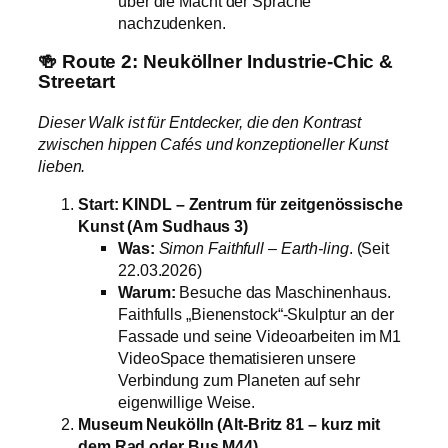
über die Macht der Sprache
nachzudenken.
🍻 Route 2: Neuköllner Industrie-Chic &
Streetart
Dieser Walk ist für Entdecker, die den Kontrast
zwischen hippen Cafés und konzeptioneller Kunst
lieben.
Start: KINDL – Zentrum für zeitgenössische
Kunst (Am Sudhaus 3)
Was:
Simon Faithfull – Earth-ling
. (Seit
22.03.2026)
Warum:
Besuche das Maschinenhaus.
Faithfulls „Bienenstock“-Skulptur an der
Fassade und seine Videoarbeiten im M1
VideoSpace thematisieren unsere
Verbindung zum Planeten auf sehr
eigenwillige Weise.
Museum Neukölln (Alt-Britz 81 – kurz mit
dem Rad oder Bus M44)